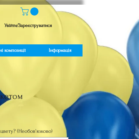
Увійти/Зареєструватися
ні композиції
Інформація
укетом
іна
цвету? (Необов'язково)