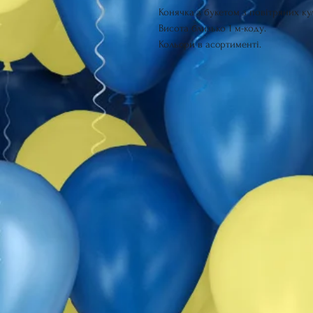
Конячка з букетом з повітряних ку
Висота близько 1 м-коду.
Кольори в асортименті.