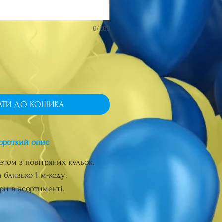
0/500
АТИ ДО КОШИКА
ороткий опис
етом з повітряних кульок.
 близько 1 м-коду.
ри в асортименті.