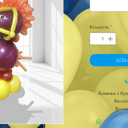
Кількість
*
ДОД
К
Конячка з бук
Висота
Кольо