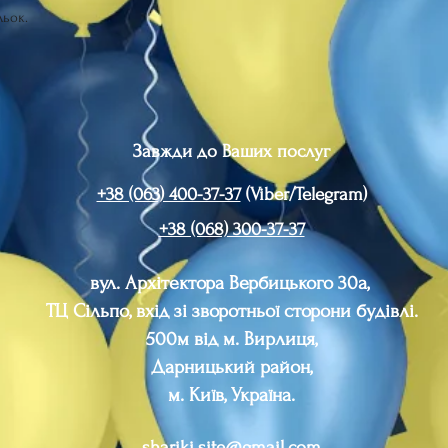
льок.
Завжди до Ваших послуг
+38 (063) 400-37-37
(Viber/Telegram)
+38 (068) 300-37-37
вул. Архітектора Вербицького 30а,
ТЦ Сільпо, вхід зі зворотньої сторони будівлі.
500м від м. Вирлиця,
Дарницький район,
м. Київ, Україна.
shariki.site@gmail.com