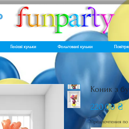
Гелієві кульки
Фольговані кульки
Повітря
Коник з б
Ц
220,00 ₴
Предпочтения по 