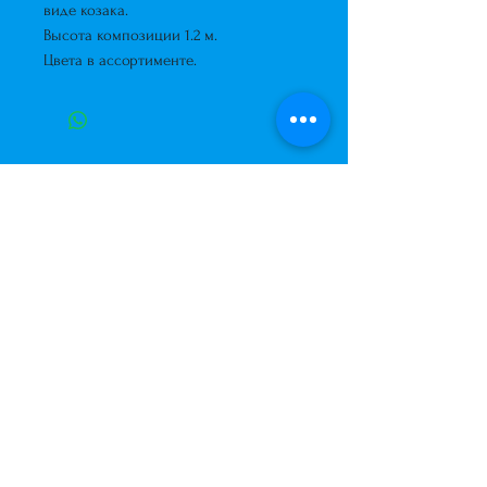
виде козака.
Высота композиции 1.2 м.
Цвета в ассортименте.
Завжди до Ваших послуг
+38 (063) 400-37-37
(Viber/Telegram)
+38 (068) 300-37-37
вул. Архітектора Вербицького 30а,
ТЦ Сільпо, вхід зі зворотньої сторони
будівлі.
500м від м. Вирлиця,
Дарницький район,
м. Київ, Україна.
shariki.site@gmail.com