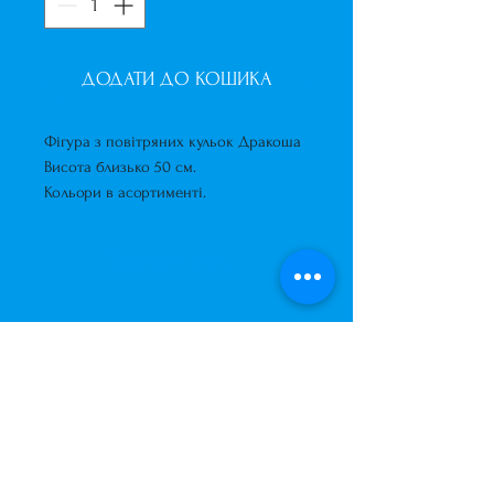
ДОДАТИ ДО КОШИКА
Фігура з повітряних кульок Дракоша
Висота близько 50 см.
Кольори в асортименті.
Короткий опис
Фігура з повітряних
кульок Дракоша
Висота близько 50 см.
Кольори в асортименті.
Завжди до Ваших послуг
+38 (063) 400-37-37
(Viber/Telegram)
+38 (068) 300-37-37