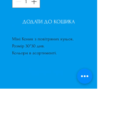
ДОДАТИ ДО КОШИКА
Міні Коник з повітряних кульок.
Розмір 30*30 див.
Кольори в асортименті.
Короткий опис
Міні Коник з повітряних кульок.
Розмір 30*30 див.
Кольори в асортименті.
Завжди до Ваших послуг
+38 (063) 400-37-37
(Viber/Telegram)
+38 (068) 300-37-37