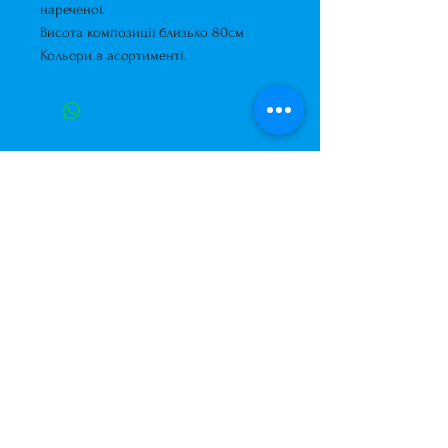
нареченої.
Висота композиції близько 80см
Кольори в асортименті.
Завжди до Ваших послуг
+38 (063) 400-37-37
(Viber/Telegram)
+38 (068) 300-37-37
вул. Архітектора Вербицького 30а,
ТЦ Сільпо, вхід зі зворотньої сторони
будівлі.
500м від м. Вирлиця,
Дарницький район,
м. Київ, Україна.
shariki.site@gmail.com