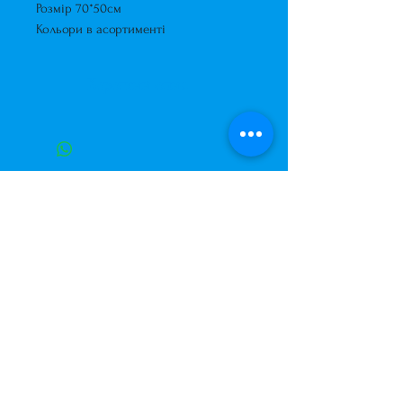
Розмір 70*50см
Кольори в асортименті
Короткий опис
Спорткар з повітряних кульок.
Розмір 70*50см
Кольори в асортименті
Завжди до Ваших послуг
+38 (063) 400-37-37
(Viber/Telegram)
+38 (068) 300-37-37
вул. Архітектора Вербицького 30а,
ТЦ Сільпо, вхід зі зворотньої сторони
будівлі.
500м від м. Вирлиця,
Дарницький район,
м. Київ, Україна.