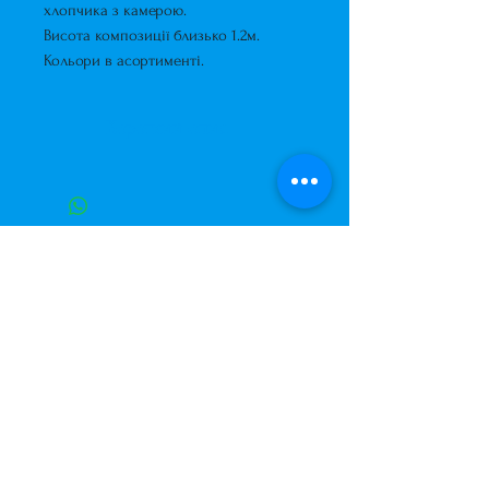
хлопчика з камерою.
Висота композиції близько 1.2м.
Кольори в асортименті.
Короткий опис
Фігура з повітряних кульок у
вигляді хлопчика з камерою.
Висота композиції близько 1.2м.
Кольори в асортименті.
Завжди до Ваших послуг
+38 (063) 400-37-37
(Viber/Telegram)
+38 (068) 300-37-37
вул. Архітектора Вербицького 30а,
ТЦ Сільпо, вхід зі зворотньої сторони
будівлі.
500м від м. Вирлиця,
Дарницький район,