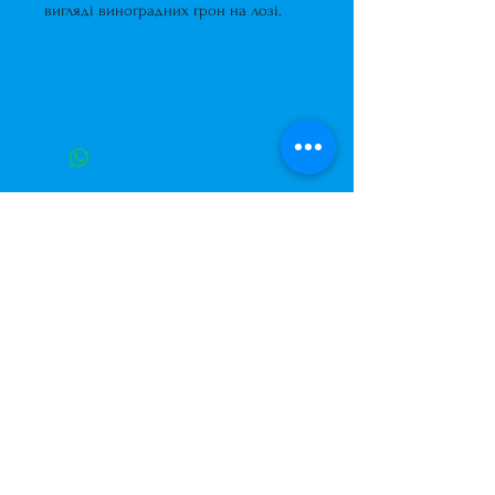
вигляді виноградних грон на лозі.
Короткий опис
Композиція з повітряних кульок
у вигляді виноградних грон на
лозі.
Завжди до Ваших послуг
+38 (063) 400-37-37
(Viber/Telegram)
+38 (068) 300-37-37
вул. Архітектора Вербицького 30а,
ТЦ Сільпо, вхід зі зворотньої сторони
будівлі.
500м від м. Вирлиця,
Дарницький район,
м. Київ, Україна.