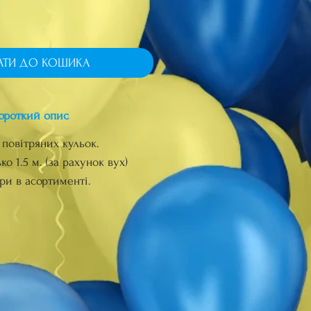
АТИ ДО КОШИКА
ороткий опис
 повітряних кульок.
о 1.5 м. (за рахунок вух)
ри в асортименті.