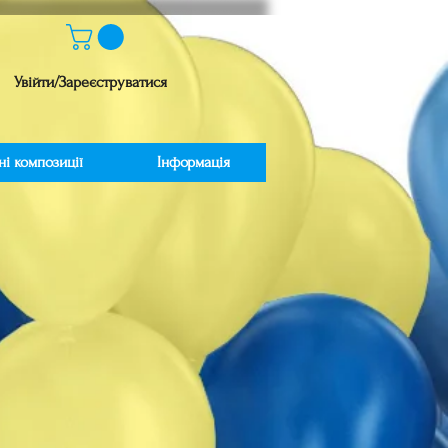
Увійти/Зареєструватися
ні композиції
Інформація
іна