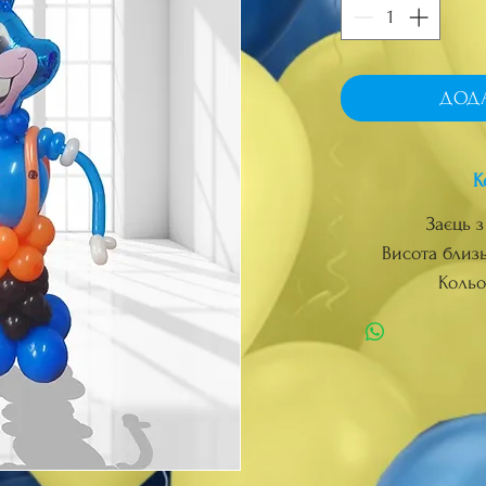
ДОД
К
Заєць з
Висота близьк
Кольо