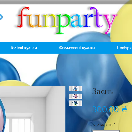
Гелієві кульки
Фольговані кульки
Повітря
Заєць
Ц
300,00 ₴
Кількість
*