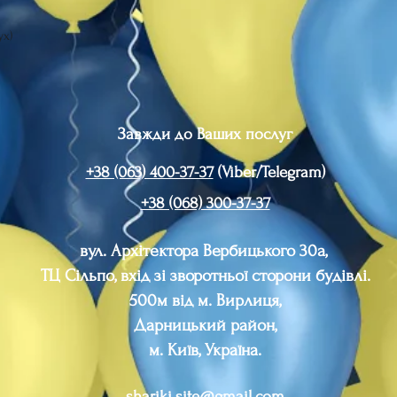
ух)
Завжди до Ваших послуг
+38 (063) 400-37-37
(Viber/Telegram)
+38 (068) 300-37-37
вул. Архітектора Вербицького 30а,
ТЦ Сільпо, вхід зі зворотньої сторони будівлі.
500м від м. Вирлиця,
Дарницький район,
м. Київ, Україна.
shariki.site@gmail.com