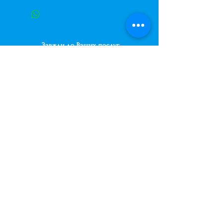
надписью С Днем Рождения и
рисунком Слоненка.
Размер шарика 18д (45см)
Завжди до Ваших послуг
+38 (063) 400-37-37
(Viber/Telegram)
+38 (068) 300-37-37
вул. Архітектора Вербицького 30а,
ТЦ Сільпо, вхід зі зворотньої сторони
будівлі.
500м від м. Вирлиця,
Дарницький район,
м. Київ, Україна.
shariki.site@gmail.com