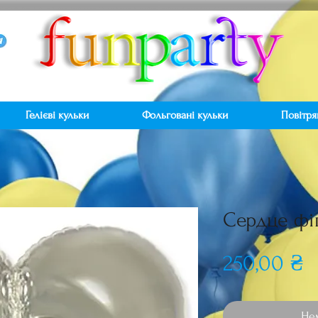
Гелієві кульки
Фольговані кульки
Повітря
Сердце фі
Ц
250,00 ₴
Нем