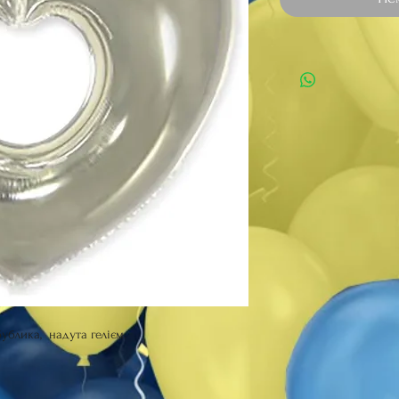
бублика, надута гелієм.