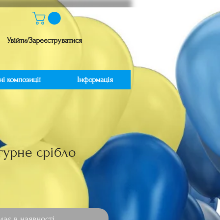
Увійти/Зареєструватися
ні композиції
Інформація
гурне срібло
іна
ає в наявності