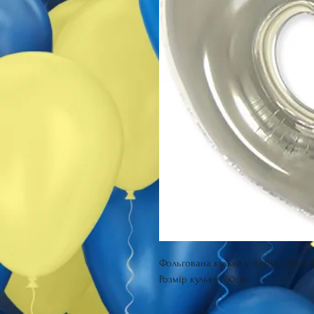
Фольгована кулька у формі серця 
Розмір кульки 60см