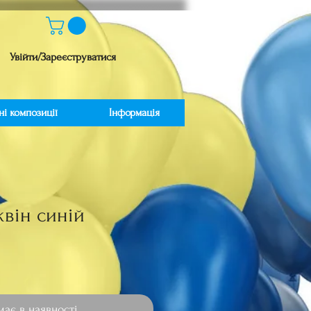
Увійти/Зареєструватися
ні композиції
Інформація
квін синій
іна
ає в наявності