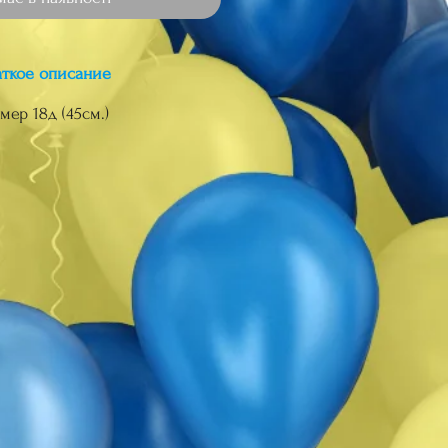
аткое описание
мер 18д (45см.)