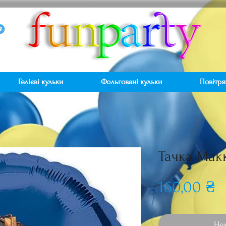
Гелієві кульки
Фольговані кульки
Повітря
Тачка Мак
Ц
160,00 ₴
Нем