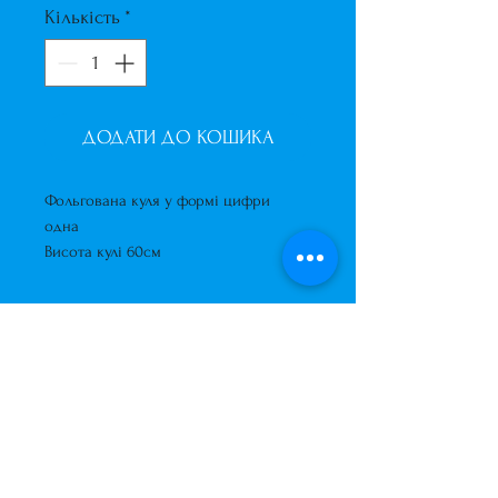
Кількість
*
ДОДАТИ ДО КОШИКА
Фольгована куля у формі цифри
одна
Висота кулі 60см
Завжди до Ваших послуг
+38 (063) 400-37-37
(Viber/Telegram)
+38 (068) 300-37-37